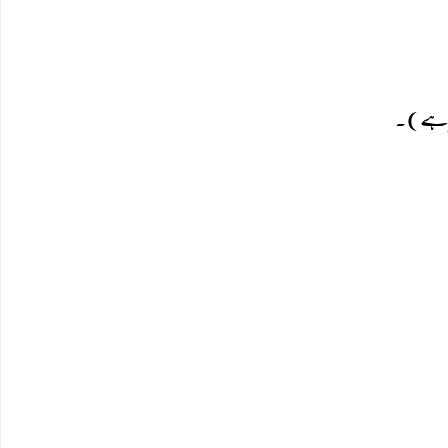
تظر ہے)۔