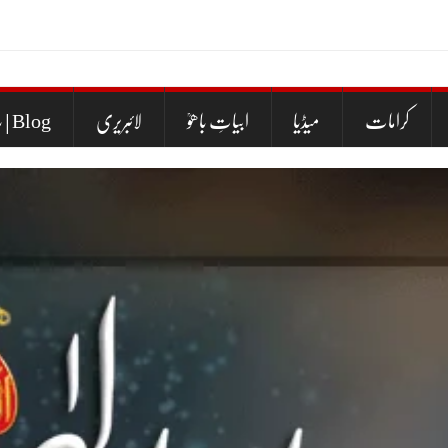
کرامات
میڈیا
ابیاتِ باھوؒ
لائبریری
بلاگ | Blog