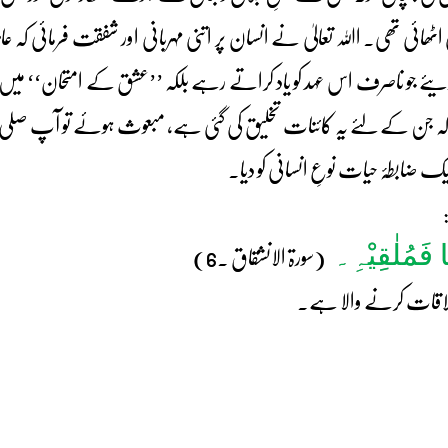
 تھی۔ اﷲ تعالیٰ نے انسان پر اتنی مہربانی اور شفقت فرمائی کہ عالم
فرما دیئے جو ناصرف اس عہد کو یاد کراتے رہے بلکہ ’’عشق کے امتحان‘‘ م
ارکہ جن کے لئے یہ کائنات تخلیق کی گئی ہے، مبعوث ہوئے تو آپ صلی اللہ
ایک ضابطۂ حیات نوعِ انسانی کو دیا۔
:
حًا فَمُلٰقِیْہِ۔
(سورۃ الانشقاق ۔6)
ملاقات کرنے والا ہے۔