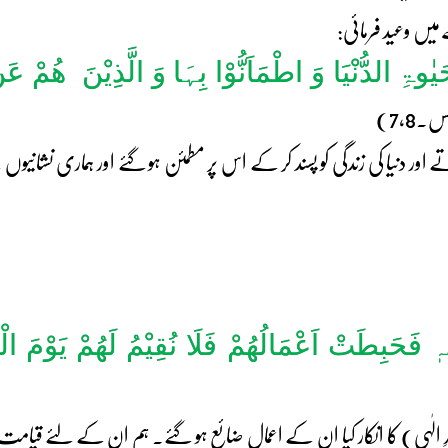
میں وعید فرمائی:
حَیٰوۃِ الدُّنْیَا وَ اطْمَاَنُّوْا بِہَا وَ الَّذِیْنَ ھُمْ عَن
۔7,8)
 دنیا کی زندگی کو پسند کر کے اس پر مطمئن ہو گئے اور ہماری نشانیوں 
آئِہٖ فَحَبِطَتْ اَعْمَالُھُمْ فَلَا نُقِیْمُ لَھُمْ یَوْمَ ا
ِ الٰہی) کا انکار کیا ان کے اعمال ضائع ہو گئے۔ ہم ان کے لئے قیام