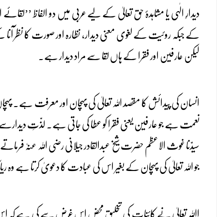
دیدارِ الٰہی یا مشاہدۂ حق تعالیٰ کے لیے عربی میں دو الفاظ ’’لق
کے جبکہ روئیت کے لغوی معنی دیدار، نظارہ اور صورت کا نظر آنا 
لیکن عارفین اور فقرا کے ہاں لقا سے مراد دیدار ہے۔
انسان کی پیدائش کا مقصد اللہ تعالیٰ کی پہچان اور معرفت ہے۔ پہچان 
نعمت ہے جو عارفین یعنی فقرا کو عطا کی جاتی ہے۔ لذّتِ دیدارسے ب
سیدّنا غوث الاعظم حضرت شیخ عبدالقادر جیلانی رضی اللہ عنہٗ فرماتے 
جو اللہ تعالیٰ کی پہچان کے بغیر اس کی عبادت کا دعویٰ کرتا ہے وہ ر
اﷲ تعالیٰ نے کائنات کی تخلیق محض اس غرض سے کی ہے کہ اس کی 