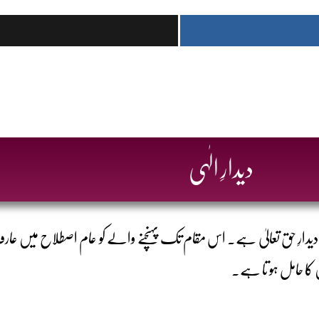
دیدارِ الٰہی
 دیدارِ حق تعالیٰ ہے۔ اس مقام تک پہنچنے والے کو عام اصطلاح میں عارف کہا
ن کا حامل ہو تا ہے۔