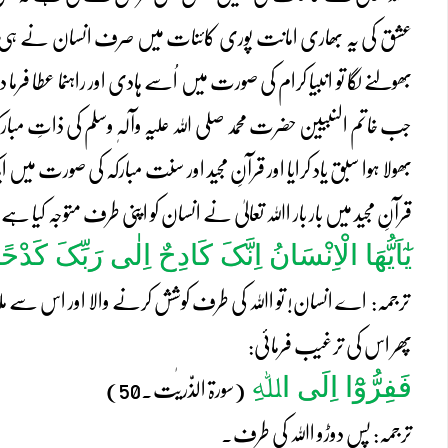
عشق کی یہ بھاری امانت پوری کائنات میں صرف انسان نے ہی اٹھائی
بھولنے لگا تو انبیا کرام کی صورت میں اُسے ہادی اور راہنما عطا 
جب خاتم النبیین حضرت محمد صلی اللہ علیہ وآلہٖ وسلم کی ذاتِ مب
بھولا ہوا سبق یاد کرایا اور قرآنِ مجید اور سنت مبارکہ کی صورت میں 
قرآنِ مجید میں بار بار اﷲ تعالیٰ نے انسان کو اپنی طرف متوجہ کیا ہے
یٰٓاَیُّھَا الْاِنْسَانُ اِنَّکَ کَادِحٌ اِلٰی رَبِّکَ کَدْ
ترجمہ: اے انسان! تو اﷲ کی طرف کوشش کرنے والا اور اس سے 
پھر اس کی ترغیب فرمائی:
فَفِرُّوْٓا اِلَی ا
ﷲ
ِ
(سورۃ الذّٰریٰت۔50)
ترجمہ: پس دوڑو اﷲ کی طرف۔