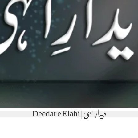
دیدارِ الٰہی |Deedar e Elahi