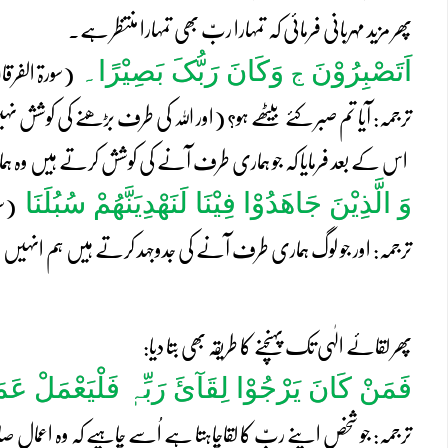
پھر مزید مہربانی فرمائی کہ تمہارا ربّ بھی تمہارا منتظر ہے۔
اَتَصْبِرُوْنَ
وَکَانَ رَبُّکَ بَصِیْرًا۔
ج
(سورۃ الفرقان
ترجمہ: آیا تم صبر کئے بیٹھے ہو؟ (اور ﷲ کی طرف بڑھنے کی کوشش نہ
اس کے بعد فرمایا کہ جو ہماری طرف آنے کی کوشش کرتے ہیں وہ 
وَ الَّذِیْنَ جَاھَدُوْا فِیْنَا لَنَھْدِیَنَّھُمْ سُبُلَنَا
(سو
ترجمہ: اور جو لوگ ہماری طرف آنے کی جدوجہد کرتے ہیں ہم انہی
پھر لقائے الٰہی تک پہنچنے کا طریقہ بھی بتا دیا:
فَمَنْ کَانَ یَرْجُوْا لِقَآئَ رَبِّہٖ فَلْیَعْمَلْ عَ
ترجمہ: جو شخص اپنے ربّ کا لقاچاہتا ہے اُسے چاہیے کہ وہ اعمالِ ص