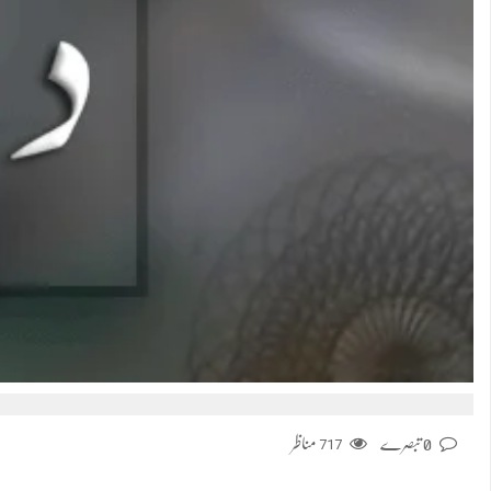
0 تبصرے
717
مناظر