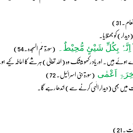
ام۔ 31)
دار) کو جھٹلایا۔
ٓ اِنَّہٗ بِکُلِّ شَیْئٍ مُّحِیْطٌ۔
(سورۃ حٰم السجدہ۔54)
 ہوئے ہیں۔ اور یاد رکھو بیشک وہ (اللہ تعالیٰ) ہر شے کا احاطہ کیے
ٰخِرَۃِ اَعْمٰی
(سورۃ بنی اسرائیل۔ 72)
رت میں بھی (دیدارِ الٰہی کرنے سے) اندھا رہے گا۔
ت۔ 21)