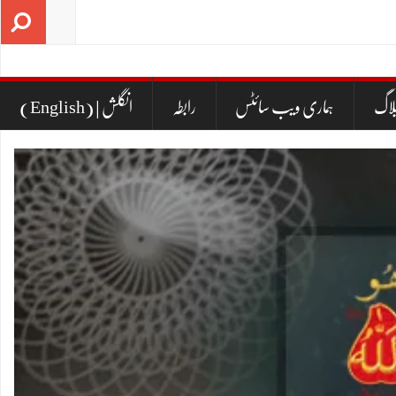
ہماری ویب سائٹس
رابطہ
(English) | انگلش