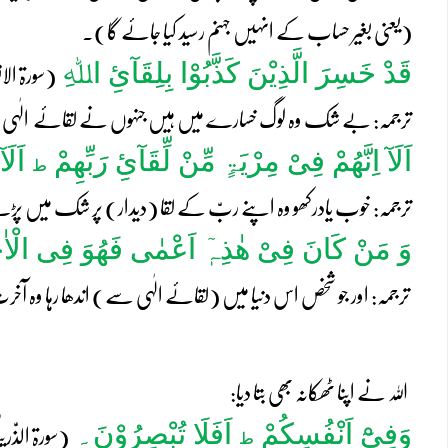
(یعنی بغیر حساب کے انہیں جہنم رسید کیا جائے گا)۔
قَدْ خَسِرَ الَّذِیْنَ کَذَّبُوْا بِلِقَآئِ ا
ﷲ
ِ
(سورۃ الانع
ترجمہ: بے شک وہ لوگ خسارے میں ہیں جنہوں نے لقائے الٰہی (دی
اَلَآ اِنَّھُمْ فِیْ مِرْیَۃٍ مِّنْ لِّقَآئِ رَبِّھِمْ
اَلَا
ط
ترجمہ: خوب یادرکھو وہ اپنے ربّ کے لقا (دیدار) پر شک میں پڑے
وَ مَنْ کَانَ فِیْ ھٰذِہٖٓ اَعْمٰی فَھُوَ فِی الْا
ترجمہ: اور جو شخص اس دنیا میں (لقائے الٰہی سے) اندھا رہا وہ آخ
اللہ نے اپنا ٹھکانہ بھی بتا دیا:
وَفِیْٓ اَنْفُسِکُمْ
اَفَلَا تُبْصِرُوْنَ
۔
(سورۃ الذّٰریٰ
ط