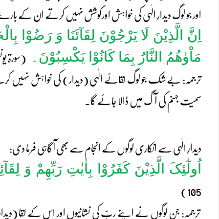
اور جو لوگ دیدارِ الٰہی کی خواہش اورکوشش نہیں کرتے ان کے بارے 
اِنَّ الَّذِیْنَ لَا یَرْجُوْنَ لِقَآئَنَا وَ رَضُوْا بِالْ
مَاْوٰھُمُ النَّارُ بِمَا کَانُوْا یَکْسِبُوْنَ۔
(سورۃ یونس
ترجمہ: بے شک جو لوگ لقائے الٰہی (دیدار) کی خواہش نہیں کرتے اور
سمیت جہنم کی آگ میں ڈالا جائے گا۔
دیدارِ الٰہی سے انکاری لوگوں کے انجام سے بھی آگاہی فرما دی:
اُولٰٓئِکَ الَّذِیْنَ کَفَرُوْا بِاٰیٰتِ رَبِّھِمْ وَ لِقَ
105)
ترجمہ: جن لوگوں نے اپنے ربّ کی نشانیوں اور اس کے لقا (دیدار