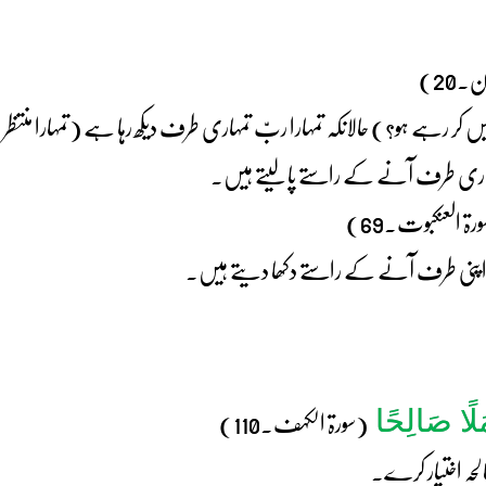
۔20)
یں کر رہے ہو؟) حالانکہ تمہارا ربّ تمہاری طرف دیکھ رہا ہے (تمہارا من
ہماری طرف آنے کے راستے پالیتے ہیں۔
رۃ العنکبوت۔69)
ں اپنی طرف آنے کے راستے دکھا دیتے ہیں۔
مَلًا صَالِحًا
(سورۃ الکہف۔110)
الحہ اختیار کرے۔