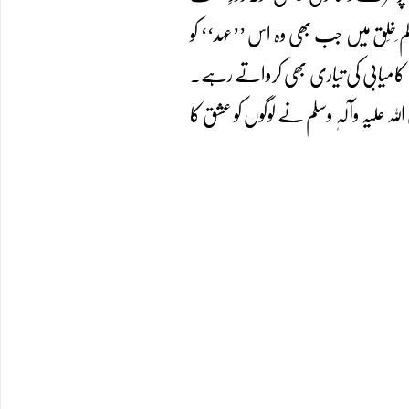
 ِخَلق میں جب بھی وہ اس ’’عہد‘‘ کو
یں کامیابی کی تیاری بھی کرواتے رہے۔
 علیہ وآلہٖ وسلم نے لوگوں کو عشق کا