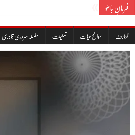
فرمانِ باھو
جو دم غافل سو دم کافر، سانو
_
تعارف
سوانحِ حیات
تعلیمات
سلسلہ سروری قادری