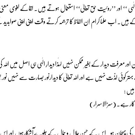
ائے الٰہی ‘‘ اور ’’روئیت حق تعالیٰ‘‘ استعمال ہوتے ہیں۔ لقاکے لغوی مع
کے ہیں۔ اب علما کرام اِن الفاظ کا ترجمہ کرتے وقت اپنی اپنی صوابدید
اور معرفت دیدار کے بغیر ممکن نہیں لہٰذا دیدارِ الٰہی ہی اصل میں اللہ 
ہتر کوئی لذّت نہیں ہے اور اللہ تعالیٰ کا دیدارنور ِ بصارت سے نہیں 
ہیں :
یاکار ہے۔ (سرّ الاسرار)
پہچان ہو۔ اس کے حسنِ جلال و جمال کے جلوے آشکارہوں اور اس پر مر 