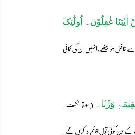
ْ اٰیٰتِنَا غٰفِلُوْنَ۔ اُولٰٓئِکَ
سے غافل ہو بیٹھے، انہیں ان کی کمائی
لْقِیٰمَۃِ وَزْنًا۔
(سورۃ الکہف۔
ت کے دن کوئی تول قائم نہ کریں گے ـ