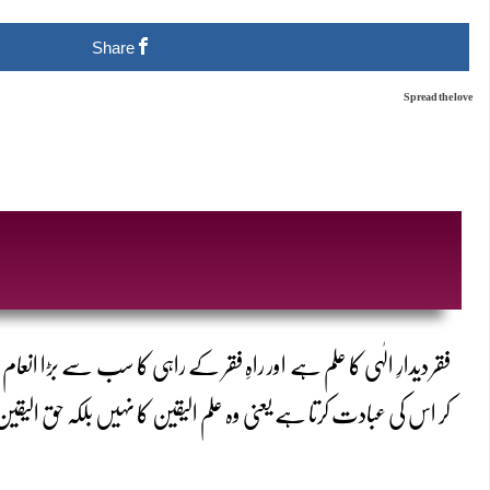
Share
Spread the love
فقر دیدارِ الٰہی کا علم ہے اور راہِ فقر کے راہی کا سب سے بڑا انعام
کر اس کی عبادت کرتا ہے یعنی وہ علم الیقین کا نہیں بلکہ حق الیقی