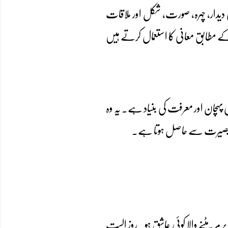
نی دیدار، چہرہ، صورت، شکل اور ملاقات
 کے مطابق معانی کا استعمال کرتے ہیں
کی پہچان اور معرفت کی بنیاد ہے۔ یہ وہ
نور ِ بصیرت سے حاصل ہوتا ہے۔
مٹنے والا کوئی عاشق ہو۔ روزِ الست